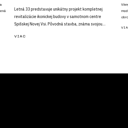
ka
Vínn
Letná 33 predstavuje unikátny projekt kompletnej
čená
mode
revitalizácie ikonickej budovy v samotnom centre
obro
citl
Spišskej Novej Vsi. Pôvodná stavba, známa svojou
VI
okol
poctivou architektúrou a nadštandardnými materiálmi,
VIAC
sa transformuje na komfortné mestské bývanie, ktoré v
sebe spája noblesu lokality s nárokmi súčasného
dizajnu.