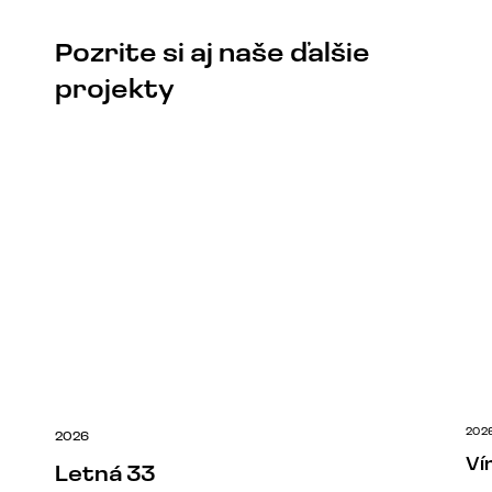
Pozrite si aj naše ďalšie
projekty
202
2026
Ví
Letná 33